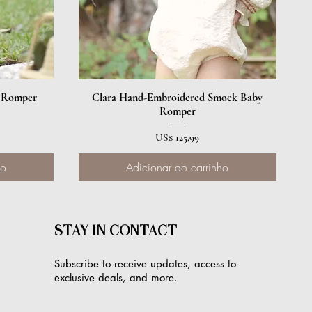
y Romper
Clara Hand-Embroidered Smock Baby
Visualização rápida
Romper
Preço
US$ 125,99
ho
Adicionar ao carrinho
STAY IN CONTACT
Subscribe to receive updates, access to
exclusive deals, and more.