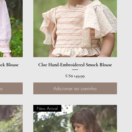
ck Blouse
Cloe Hand-Embroidered Smock Blouse
Visualização rápida
Preço
US$ 149,99
ho
Adicionar ao carrinho
New Arrival