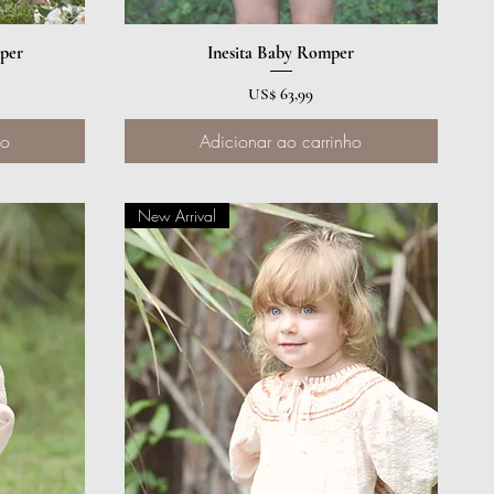
per
Inesita Baby Romper
Visualização rápida
Preço
US$ 63,99
ho
Adicionar ao carrinho
New Arrival