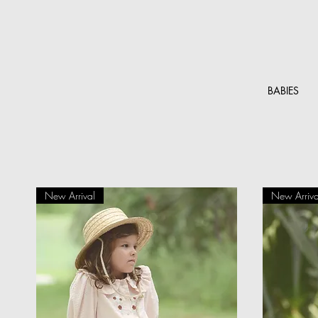
BABIES
New Arrival
New Arriva