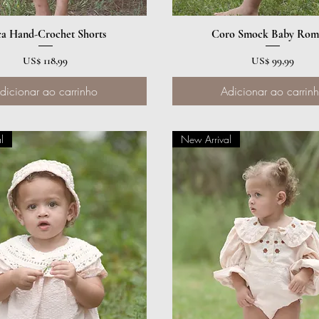
a Hand-Crochet Shorts
Visualização rápida
Coro Smock Baby Rom
Visualização rápida
Preço
Preço
US$ 118,99
US$ 99,99
dicionar ao carrinho
Adicionar ao carrin
l
New Arrival