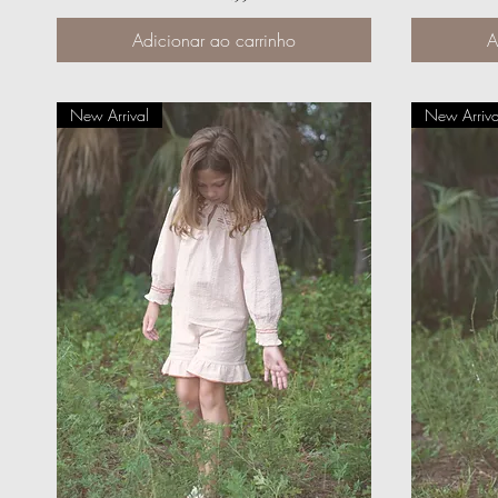
Adicionar ao carrinho
A
New Arrival
New Arriva