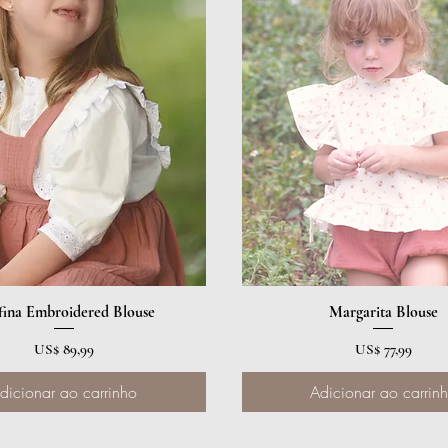
fina Embroidered Blouse
Visualização rápida
Visualização rápida
Margarita Blouse
Preço
Preço
US$ 89,99
US$ 77,99
dicionar ao carrinho
Adicionar ao carrin