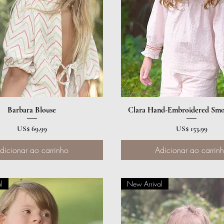
Visualização rápida
Barbara Blouse
Clara Hand-Embroidered Smo
Visualização rápida
Preço
Preço
US$ 69,99
US$ 153,99
dicionar ao carrinho
Adicionar ao carrin
l
New Arrival