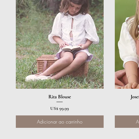
Visualização rápida
Rita Blouse
Jose
Preço
US$ 99,99
Adicionar ao carrinho
A