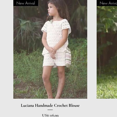
New Arrival
New Arriva
Luciana Handmade Crochet Blouse
Visualização rápida
Preço
US$ 116,99