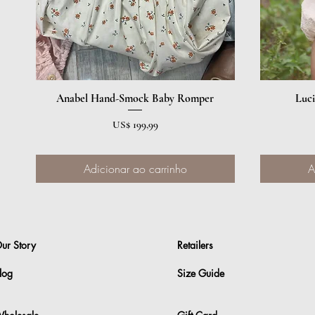
Anabel Hand-Smock Baby Romper
Visualização rápida
Luc
Preço
US$ 199,99
Adicionar ao carrinho
A
ur Story
Retailers
log
Size Guide