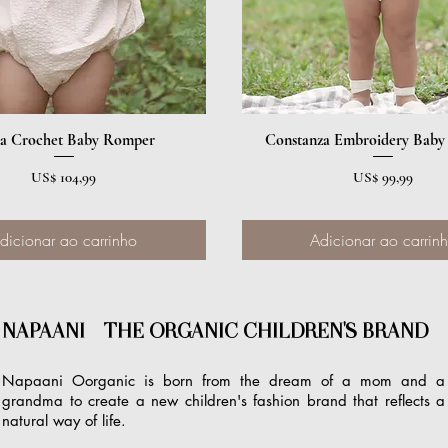
ia Crochet Baby Romper
Visualização rápida
Constanza Embroidery Bab
Visualização rápida
Preço
Preço
US$ 104,99
US$ 99,99
dicionar ao carrinho
Adicionar ao carrin
NAPAANI - THE ORGANIC CHILDREN'S BRAND
Napaani Oorganic is born from the dream of a mom and a
grandma to create a new children's fashion brand that reflects a
natural way of life.