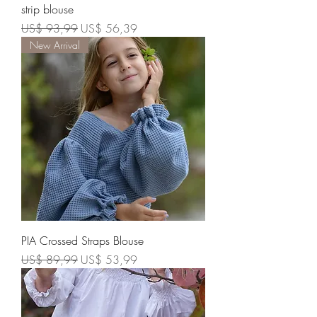
strip blouse
Preço normal
Preço promocional
US$ 93,99
US$ 56,39
New Arrival
PIA Crossed Straps Blouse
Preço normal
Preço promocional
US$ 89,99
US$ 53,99