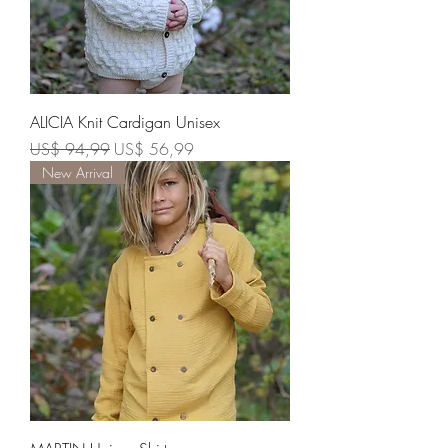
ALICIA Knit Cardigan Unisex
Preço normal
Preço promocional
US$ 94,99
US$ 56,99
New Arrival