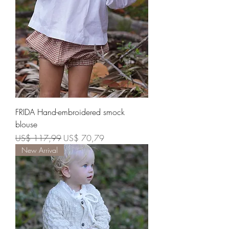
FRIDA Hand-embroidered smock
blouse
Preço normal
Preço promocional
US$ 117,99
US$ 70,79
New Arrival