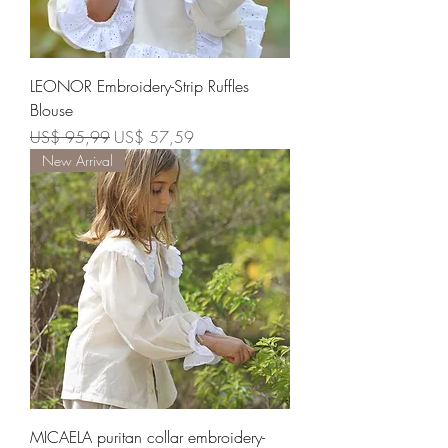
LEONOR Embroidery-Strip Ruffles
Blouse
Preço normal
Preço promocional
US$ 95,99
US$ 57,59
New Arrival
MICAELA puritan collar embroidery-